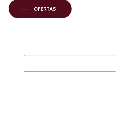
OFERTAS
RESERVA HOY MISMO
Consulta nuestras tarifas