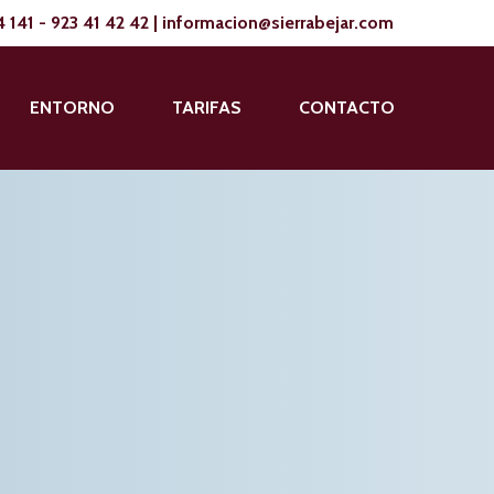
4 141
-
923 41 42 42
|
informacion@sierrabejar.com
ENTORNO
TARIFAS
CONTACTO
aturaleza