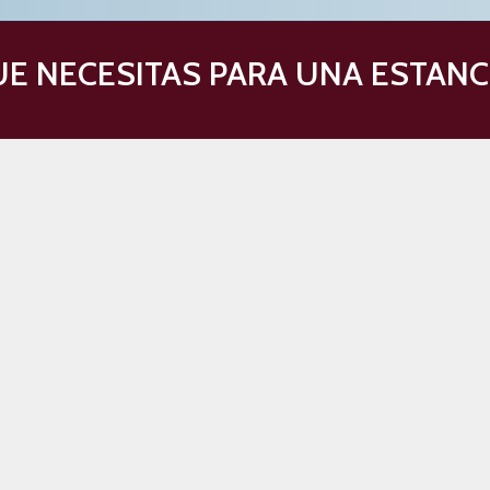
E NECESITAS PARA UNA ESTANC
PARTAMENTOS
s y otro con cama de matrimonio. Sofá – cama en el salón. Cocina y cuarto