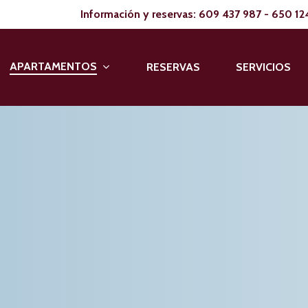
Información y reservas:
609 437 987
-
650 12
APARTAMENTOS
RESERVAS
SERVICIOS
os rurales en plena n
allera, Sierra de Béjar