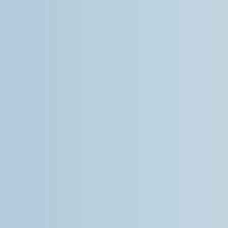
nta con cuarto de baño y cocina
 cama de matrimonio o dos camas
omedor con TV, sofá – cama, mesa y
da con nevera, microondas,
ra, tostador de pan, exprimidor de
e.