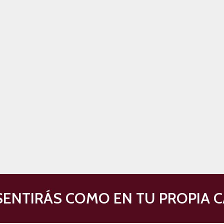
imonio. Sofá – cama en el salón. Cocina y cuarto de baño con ducha.
imonio. Sofá – cama en el salón. Cocina y cuarto de baño con bañera.
iduales. Sofá – cama en el salón. Cocina y cuarto de baño con ducha. Lavado
imonio. Sofá – cama en el salón. Cocina y cuarto de baño con ducha.
imonio. Sofá – cama en el salón. Cocina y cuarto de baño con bañera.
iduales. Sofá – cama en el salón. Cocina y cuarto de baño con ducha. Lavado
SENTIRÁS COMO EN TU PROPIA 