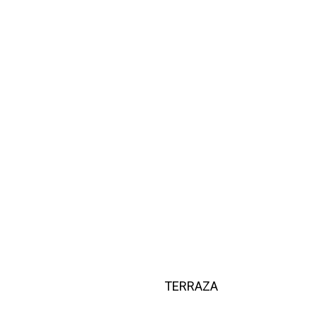
Con ducha
Bañera
Toallas
Secador de pelo
TERRAZA