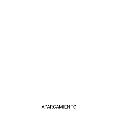
Amplio menaje
Microondas
Nevera
Cafetera italiana
Productos de limpieza
Tostadora
Vitrocerámica
APARCAMIENTO