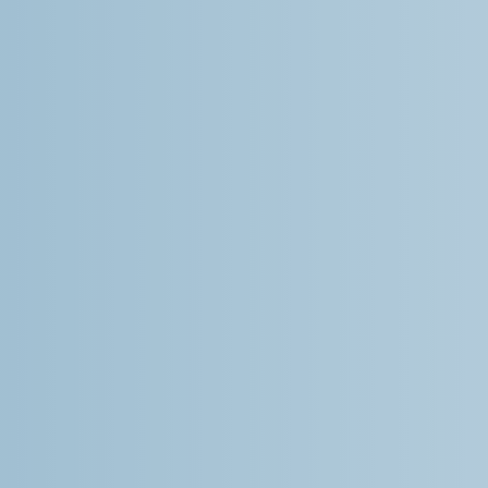
Cada apartamento cue
individual.
Habitación doble con
individuales. Salón c
sillas…
La cocina está equipa
vitrocerámica, cafete
zumo y amplio menaj