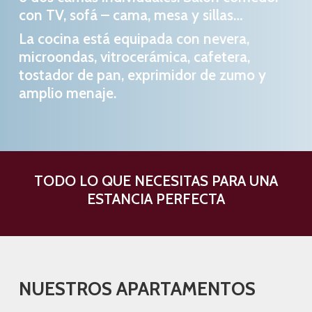
con TV, sofá – cama, mesa y sillas…
La cocina está equipada con nevera,
microondas, vitrocerámica, cafetera,
tostador de pan, exprimidor de zumo y
amplio menaje.
TODO LO QUE NECESITAS PARA UNA
ESTANCIA PERFECTA
NUESTROS APARTAMENTOS