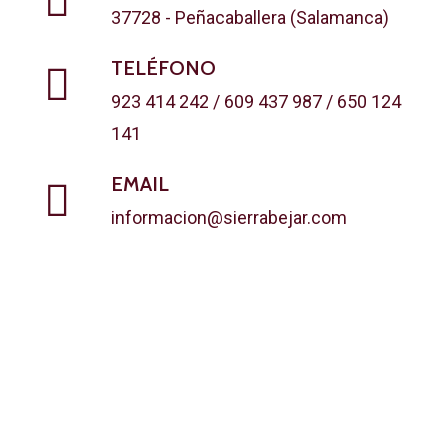
Phone:
37728 - Peñacaballera (Salamanca)
Email*:
TELÉFONO
923 414 242 / 609 437 987 / 650 124
141
Details:
Phone:
EMAIL
informacion@sierrabejar.com
Details: