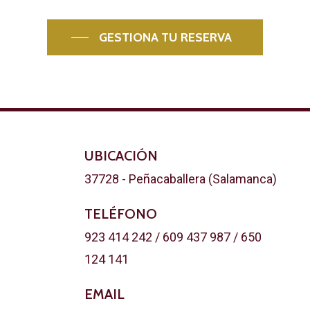
GESTIONA TU RESERVA
UBICACIÓN
37728 - Peñacaballera (Salamanca)
TELÉFONO
923 414 242 / 609 437 987 / 650
124 141
EMAIL